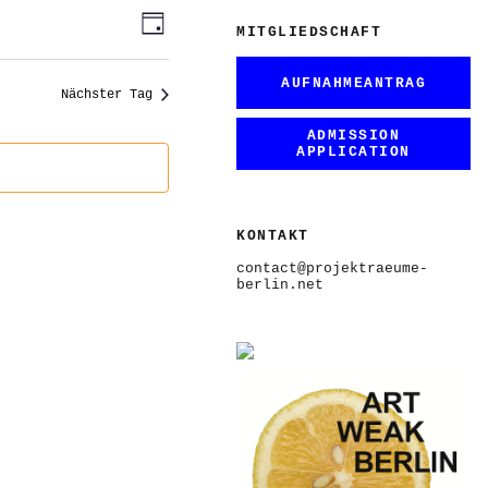
ANSICHTEN-
VERANSTALTUNG
Tag
ANSICHTEN-
MITGLIEDSCHAFT
NAVIGATION
NAVIGATION
AUFNAHMEANTRAG
Nächster Tag
ADMISSION
APPLICATION
KONTAKT
contact@projektraeume-
berlin.net