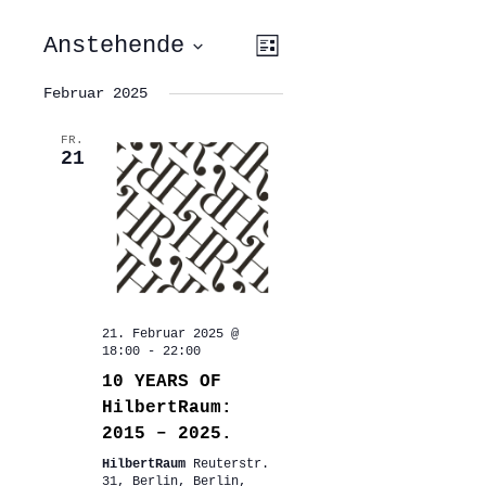
ANSICHTEN-
VERANSTALTUNG
Anstehende
Liste
ANSICHTEN-
NAVIGATION
NAVIGATION
Datum
wählen.
Februar 2025
FR.
21
21. Februar 2025 @
18:00
-
22:00
10 YEARS OF
HilbertRaum:
2015 – 2025.
HilbertRaum
Reuterstr.
31, Berlin, Berlin,