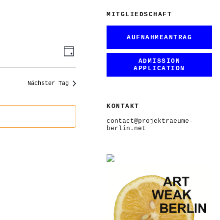
MITGLIEDSCHAFT
AUFNAHMEANTRAG
ANSICHTEN-
VERANSTALTUNG
Tag
ANSICHTEN-
NAVIGATION
ADMISSION
NAVIGATION
APPLICATION
Nächster Tag
KONTAKT
contact@projektraeume-
berlin.net