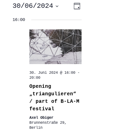
ANSICHTEN-
VERANSTALTUNG
30/06/2024
Tag
ANSICHTEN-
NAVIGATION
NAVIGATION
Datum
wählen.
16:00
30. Juni 2024 @ 16:00
-
20:00
Opening
„triangulieren“
/ part of B-LA-M
festival
Axel Obiger
Brunnenstraße 29,
Berlin