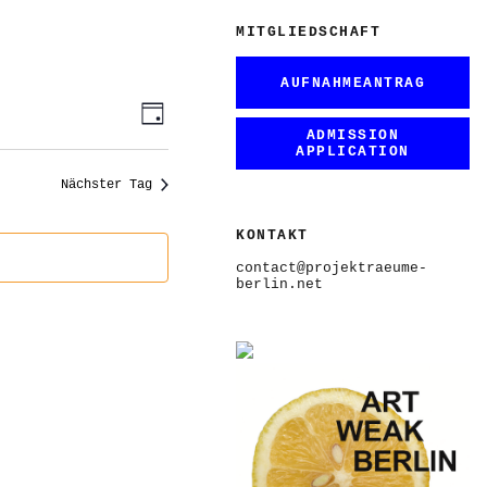
MITGLIEDSCHAFT
AUFNAHMEANTRAG
ANSICHTEN-
VERANSTALTUNG
Tag
ANSICHTEN-
NAVIGATION
ADMISSION
NAVIGATION
APPLICATION
Nächster Tag
KONTAKT
contact@projektraeume-
berlin.net