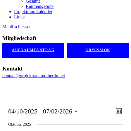
Gesamt
Raumangebote
Projektraumkalender
Links
Menü schiessen
Mitgliedschaft
AUFNAHMEANTRAG
ADMISSION
Kontakt
contact@projektraeume-berlin.net
Ansic
Veran
04/10/2025
 - 
07/02/2026
Liste
Ansic
Navig
Datum
Navig
wählen.
Oktober 2025