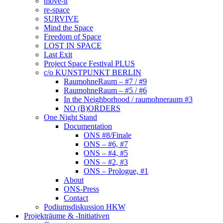
move-it
re-space
SURVIVE
Mind the Space
Freedom of Space
LOST IN SPACE
Last Exit
Project Space Festival PLUS
c/o KUNSTPUNKT BERLIN
RaumohneRaum – #7 / #9
RaumohneRaum – #5 / #6
In the Neighborhood / raumohneraum #3
NO (B)ORDERS
One Night Stand
Documentation
ONS #8/Finale
ONS – #6, #7
ONS – #4, #5
ONS – #2, #3
ONS – Prologue, #1
About
ONS-Press
Contact
Podiumsdiskussion HKW
Projekträume & -Initiativen