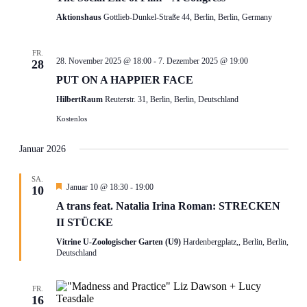
Aktionshaus
Gottlieb-Dunkel-Straße 44, Berlin, Berlin, Germany
FR.
28. November 2025 @ 18:00
-
7. Dezember 2025 @ 19:00
28
PUT ON A HAPPIER FACE
HilbertRaum
Reuterstr. 31, Berlin, Berlin, Deutschland
Kostenlos
Januar 2026
SA.
Hervorgehoben
Januar 10 @ 18:30
-
19:00
10
A trans feat. Natalia Irina Roman: STRECKEN
II STÜCKE
Vitrine U-Zoologischer Garten (U9)
Hardenbergplatz,, Berlin, Berlin,
Deutschland
FR.
16