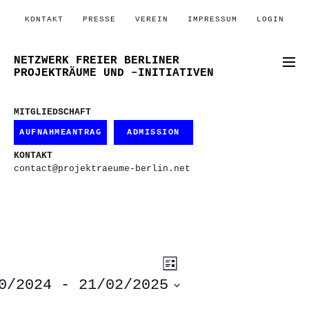
KONTAKT
PRESSE
VEREIN
IMPRESSUM
LOGIN
NETZWERK FREIER BERLINER
PROJEKTRÄUME UND –INITIATIVEN
MITGLIEDSCHAFT
AUFNAHMEANTRAG
ADMISSION
KONTAKT
contact@projektraeume-berlin.net
ANSICHTEN-
VERANSTALTUNG
Liste
ANSICHTEN-
NAVIGATION
NAVIGATION
0/2024
 - 
21/02/2025