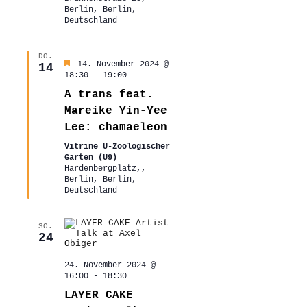
Berlin, Berlin,
Deutschland
DO.
Hervorgehoben
14. November 2024 @
14
18:30
-
19:00
A trans feat.
Mareike Yin-Yee
Lee: chamaeleon
Vitrine U-Zoologischer
Garten (U9)
Hardenbergplatz,,
Berlin, Berlin,
Deutschland
SO.
24
24. November 2024 @
16:00
-
18:30
LAYER CAKE