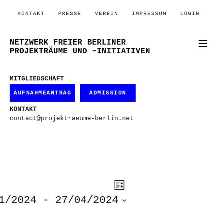
KONTAKT
PRESSE
VEREIN
IMPRESSUM
LOGIN
NETZWERK FREIER BERLINER
PROJEKTRÄUME UND –INITIATIVEN
MITGLIEDSCHAFT
AUFNAHMEANTRAG
ADMISSION
KONTAKT
contact@projektraeume-berlin.net
ANSICHTEN-
VERANSTALTUNG
Liste
ANSICHTEN-
NAVIGATION
NAVIGATION
1/2024
 - 
27/04/2024