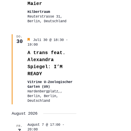
Maier
Hilbertraum
Reuterstrasse 31,
Berlin, Deutschland
DO.
Hervorgehoben
Juli 30 @ 18:30
-
30
19:00
A trans feat.
Alexandra
Spiegel: I’M
READY
Vitrine U-Zoologischer
Garten (U9)
Hardenbergplatz,,
Berlin, Berlin,
Deutschland
August 2026
August 7 @ 17:00
-
FR.
20:00