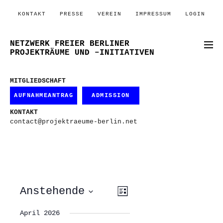
KONTAKT
PRESSE
VEREIN
IMPRESSUM
LOGIN
NETZWERK FREIER BERLINER
PROJEKTRÄUME UND –INITIATIVEN
MITGLIEDSCHAFT
AUFNAHMEANTRAG
ADMISSION
KONTAKT
contact@projektraeume-berlin.net
ANSICHTEN-
VERANSTALTUNG
Anstehende
Liste
ANSICHTEN-
NAVIGATION
NAVIGATION
Datum
wählen.
April 2026