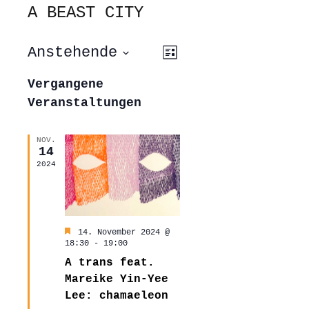
A BEAST CITY
ANSICHTEN-
VERANSTALTUNG
Anstehende
Liste
ANSICHTEN-
NAVIGATION
NAVIGATION
Datum
wählen.
Vergangene
Veranstaltungen
NOV.
14
2024
Hervorgehoben
14. November 2024 @
18:30
-
19:00
A trans feat.
Mareike Yin-Yee
Lee: chamaeleon