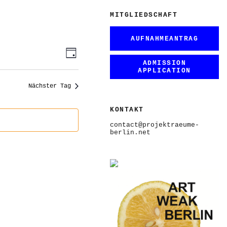
MITGLIEDSCHAFT
AUFNAHMEANTRAG
ANSICHTEN-
VERANSTALTUNG
Tag
ANSICHTEN-
NAVIGATION
ADMISSION
NAVIGATION
APPLICATION
Nächster Tag
KONTAKT
contact@projektraeume-
berlin.net