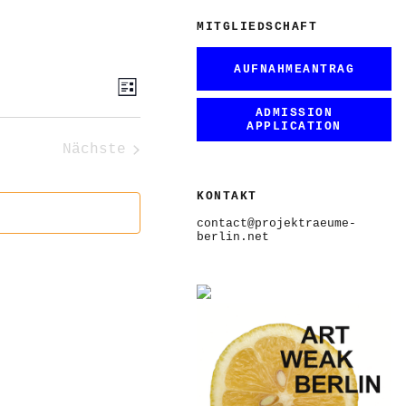
MITGLIEDSCHAFT
AUFNAHMEANTRAG
ANSICHTEN-
VERANSTALTUNG
Liste
ANSICHTEN-
NAVIGATION
NAVIGATION
ADMISSION
APPLICATION
Nächste
Veranstaltungen
KONTAKT
contact@projektraeume-
berlin.net