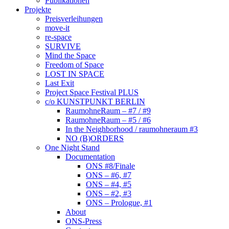
Publikationen
Projekte
Preisverleihungen
move-it
re-space
SURVIVE
Mind the Space
Freedom of Space
LOST IN SPACE
Last Exit
Project Space Festival PLUS
c/o KUNSTPUNKT BERLIN
RaumohneRaum – #7 / #9
RaumohneRaum – #5 / #6
In the Neighborhood / raumohneraum #3
NO (B)ORDERS
One Night Stand
Documentation
ONS #8/Finale
ONS – #6, #7
ONS – #4, #5
ONS – #2, #3
ONS – Prologue, #1
About
ONS-Press