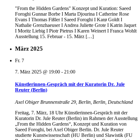
"From the Hidden Gardens" Konzept und Kuration: Saeed
Foroghi Gunnar Borbe I Marta Djourina I Catherine Rose
Evans I Thomas Fißler I Saeed Foroghi I Karø Goldt I
Nathalie Grenzhaeuser I Andrea Juliette Grote I Katrin Jaquet
I Moritz Liebig I Piotr Pietrus I Karen Weinert I Franca Wohlt
Ausstellung 15. Februar - 15. März […]
März 2025
Fr.
7
7. März 2025 @ 19:00
-
21:00
Künstlerinnen-Gespräch mit der Kuratorin Dr. Jule
Reuter (Berlin)
Axel Obiger
Brunnenstraße 29, Berlin, Berlin, Deutschland
Freitag, 7. März, 18 Uhr Künstlerinnen-Gespräch mit der
Kuratorin Dr. Jule Reuter (Berlin) im Rahmen der Ausstellung
„From the Hidden Gardens“, Konzept und Kuration von
Saeed Foroghi, bei Axel Obiger Berlin. Dr. Jule Reuter
studierte Kunstwissenschaft (HU Berlin) und Slawistik (FU