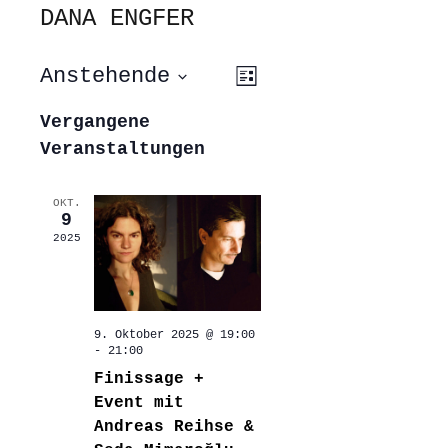
DANA ENGFER
ANSICHTEN-
VERANSTALTUNG
Anstehende
Liste
ANSICHTEN-
NAVIGATION
NAVIGATION
Datum
wählen.
Vergangene
Veranstaltungen
OKT.
9
2025
9. Oktober 2025 @ 19:00
-
21:00
Finissage +
Event mit
Andreas Reihse &