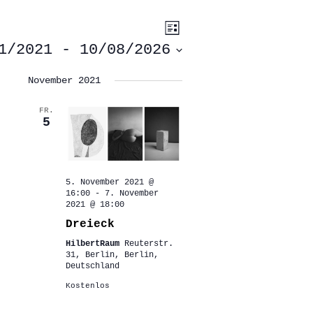
ANSICHTEN-
VERANSTALTUNG
Liste
ANSICHTEN-
NAVIGATION
NAVIGATION
1/2021
 - 
10/08/2026
November 2021
FR.
5
5. November 2021 @
16:00
-
7. November
2021 @ 18:00
Dreieck
HilbertRaum
Reuterstr.
31, Berlin, Berlin,
Deutschland
Kostenlos