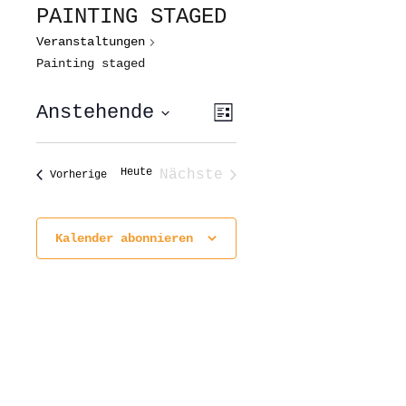
PAINTING STAGED
Veranstaltungen
Painting staged
ANSICHTEN-
VERANSTALTUNG
Anstehende
Liste
ANSICHTEN-
NAVIGATION
NAVIGATION
Datum
wählen.
Heute
Nächste
Veranstaltungen
Vorherige
Veranstaltungen
Kalender abonnieren