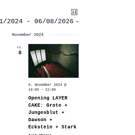
ANSICHTEN-
VERANSTALTUNG
Liste
ANSICHTEN-
NAVIGATION
NAVIGATION
1/2024
 - 
06/08/2026
November 2024
FR.
8
8. November 2024 @
19:00
-
22:00
Opening LAYER
CAKE: Grote +
Jungesblut +
Dawson +
Eckstein + Stark