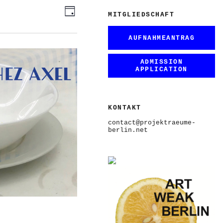
ANSICHTEN-
VERANSTALTUNG
Tag
ANSICHTEN-
MITGLIEDSCHAFT
NAVIGATION
NAVIGATION
AUFNAHMEANTRAG
ADMISSION
APPLICATION
KONTAKT
contact@projektraeume-
berlin.net