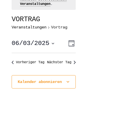
Veranstaltungen
.
VORTRAG
Veranstaltungen
Vortrag
ANSICHTEN-
VERANSTALTUNG
06/03/2025
Tag
ANSICHTEN-
NAVIGATION
NAVIGATION
Datum
wählen.
Vorheriger Tag
Nächster Tag
Kalender abonnieren