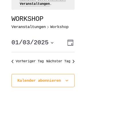
Veranstaltungen
.
WORKSHOP
Veranstaltungen
Workshop
ANSICHTEN-
VERANSTALTUNG
01/03/2025
Tag
ANSICHTEN-
NAVIGATION
NAVIGATION
Datum
wählen.
Vorheriger Tag
Nächster Tag
Kalender abonnieren