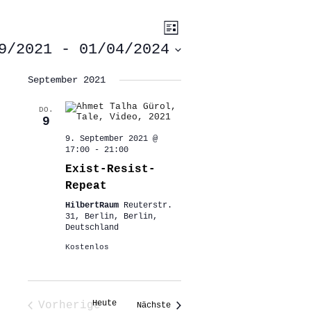
ANSICHTEN-
VERANSTALTUNG
Liste
ANSICHTEN-
NAVIGATION
NAVIGATION
9/2021
 - 
01/04/2024
September 2021
DO.
9
9. September 2021 @
17:00
-
21:00
Exist-Resist-
Repeat
HilbertRaum
Reuterstr.
31, Berlin, Berlin,
Deutschland
Kostenlos
Heute
Vorherige
Veranstaltungen
Nächste