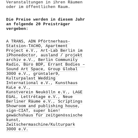
Veranstaltungen in ihren Räumen
oder im öffentlichen Raum.
Die Preise werden in diesem Jahr
an folgende 20 Preisträger
vergeben:
A TRANS
,
ADN Pförtnerhaus-
Statsion-TACHO
,
Apartment
Project e.V.
,
Art-Lab Berlin im
iPhonedoctor
,
ausland / projekt
archiv e.V.
,
Berlin Community
Radio
,
Büro BDP
,
Errant Bodies –
Sound Art Space
,
Group Global
3000 e.V.
,
grüntaler9
,
Kulturpalast Wedding
International e.V.
,
Kunsthaus
KuLe e.V.
,
Kunstverein Neukölln e.V.
,
LAGE
EGAL
,
Lettrétage e.V.
,
Neue
Berliner Räume e.V.
,
Scriptings
Showroom and publishing house
,
sign-CIAT
,
super bien!
gewächshaus für zeitgenössische
kunst
,
Zwitschermaschine/Kulturpark
3000 e.V.