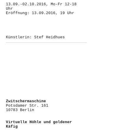
13.09.-02.10.2016, Mo-Fr 12-18
Uhr
Eröffnung: 13.09.2016, 19 Uhr
Künstlerin: Stef Heidhues
Zwitschermaschine
Potsdamer Str. 161
10783 Berlin
Virtuelle Höhle und goldener
Käfig
13.-25.09.2016, Mi-Fr 14-19 Uhr,
Sa/So 13-17 Uhr
16.09.2016 13-16 Uhr
Eröffnung: 13.09.2016, 19 Uhr
Performance: 17.09.2016, 20 Uhr
Künstlerin: Adéla Součková