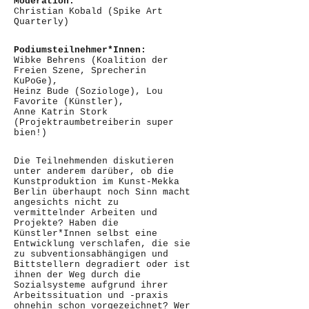
Moderation:
Christian Kobald (Spike Art
Quarterly)
Podiumsteilnehmer*Innen:
Wibke Behrens (Koalition der
Freien Szene, Sprecherin
KuPoGe),
Heinz Bude (Soziologe), Lou
Favorite (Künstler),
Anne Katrin Stork
(Projektraumbetreiberin super
bien!)
Die Teilnehmenden diskutieren
unter anderem darüber, ob die
Kunstproduktion im Kunst-Mekka
Berlin überhaupt noch Sinn macht
angesichts nicht zu
vermittelnder Arbeiten und
Projekte? Haben die
Künstler*Innen selbst eine
Entwicklung verschlafen, die sie
zu subventionsabhängigen und
Bittstellern degradiert oder ist
ihnen der Weg durch die
Sozialsysteme aufgrund ihrer
Arbeitssituation und -praxis
ohnehin schon vorgezeichnet? Wer