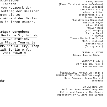
stlerischer
Sandy Becker
r
Torsten
(Raum für drastische Maßnahmen)
Chris Benedict
 vom Netzwerk der
(WerkStadt e.V.)
m Auftrag der
Berliner
Holger Hertling
eren die 20
(Flutgraben e.V.)
Susann Kramer
n während der Berlin
(Kunstverein Neukölln)
en in ihren Räumen.
Matthias Mayer
(Spor Klübü)
Oliver Möst
(Axel Obiger)
träger vergeben:
Isolde Nagel
 Berlin e.V.
,
bi`bak
,
(A TRANS)
,
G.A.S-station
,
Thomas Maximilian Stuck
(G.A.S-station)
La Plaque Tournante
,
Bettina Weiß
OMA Art Gallery
,
>top
(Scotty e.V.)
tadt Berlin e.V.
,
DESIGN / LAYOUT
,
ZONA DYNAMIC
.
Binger Laucke Siebein
KORREKTUR (dt.)
COPY-EDITING (ger.)
Katrin Günther
ÜBERSETZUNG, KORREKTUR (engl.)
TRANSLATION, COPY-EDITING (engl.)
Orla Ambrose, Jason Merrill
Uhr
Benedict
IM AUFTRAG VON
.
Berliner Senatsverwaltung für
Kultur und Europa / The Senate
Department of Culture and Europe