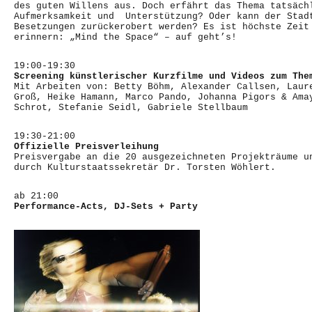
des guten Willens aus. Doch erfährt das Thema tatsäch
Aufmerksamkeit und Unterstützung? Oder kann der Stad
Besetzungen zurückerobert werden? Es ist höchste Zeit
erinnern: „Mind the Space“ – auf geht’s!
19:00-19:30
Screening künstlerischer Kurzfilme und Videos zum The
Mit Arbeiten von: Betty Böhm, Alexander Callsen, Laur
Groß, Heike Hamann, Marco Pando, Johanna Pigors & Ama
Schrot, Stefanie Seidl, Gabriele Stellbaum
19:30-21:00
Offizielle Preisverleihung
Preisvergabe an die 20 ausgezeichneten Projekträume u
durch Kulturstaatssekretär Dr. Torsten Wöhlert.
ab 21:00
Performance-Acts, DJ-Sets + Party