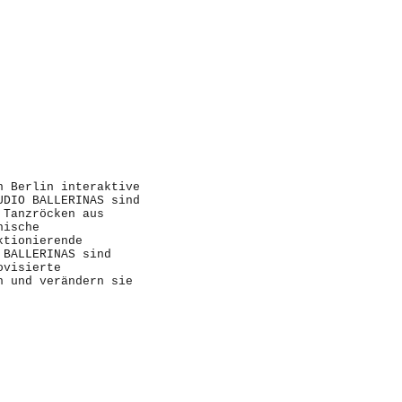
n Berlin interaktive
UDIO BALLERINAS sind
 Tanzröcken aus
nische
ktionierende
 BALLERINAS sind
ovisierte
n und verändern sie