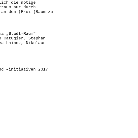
lich die nötige
traum nur durch
 an den (Frei-)Raum zu
ma „Stadt-Raum“
e Catugier, Stephan
ya Lainez, Nikolaus
nd –initiativen 2017