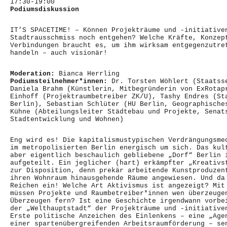
17:30-19:00
Podiumsdiskussion
IT’S SPACETIME! – Können Projekträume und -initiative
Stadtrausschmiss noch entgehen? Welche Kräfte, Konzep
Verbindungen braucht es, um ihm wirksam entgegenzutre
handeln – auch visionär!
Moderation:
Bianca Herrling
Podiumsteilnehmer*innen:
Dr. Torsten Wöhlert (Staatss
Daniela Brahm (Künstlerin, Mitbegründerin von ExRotap
Einhoff (Projektraumbetreiber ZK/U), Tashy Endres (St
Berlin), Sebastian Schlüter (HU Berlin, Geographische
Kühne (Abteilungsleiter Städtebau und Projekte, Senat
Stadtentwicklung und Wohnen)
Eng wird es! Die kapitalismustypischen Verdrängungsme
im metropolisierten Berlin energisch um sich. Das kul
aber eigentlich beschaulich gebliebene „Dorf“ Berlin 
aufgeteilt. Ein jeglicher (hart) erkämpfter „Kreativs
zur Disposition, denn prekär arbeitende Kunstproduzen
ihren Wohnraum hinausgehende Räume angewiesen. Und da
Reichen ein! Welche Art Aktivismus ist angezeigt? Mit
müssen Projekte und Raumbetreiber*innen wen überzeuge
Überzeugen fern? Ist eine Geschichte irgendwann vorbe
der „Welthauptstadt“ der Projekträume und -initiative
Erste politische Anzeichen des Einlenkens – eine „Age
einer spartenübergreifenden Arbeitsraumförderung – se