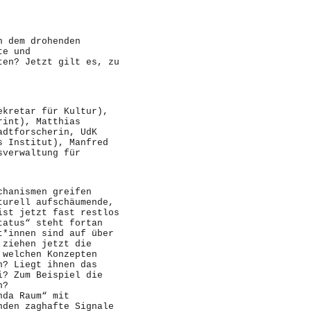
n dem drohenden
te und
ten? Jetzt gilt es, zu
ekretar für Kultur),
rint), Matthias
adtforscherin, UdK
s Institut), Manfred
sverwaltung für
chanismen greifen
turell aufschäumende,
ist jetzt fast restlos
tatus“ steht fortan
t*innen sind auf über
 ziehen jetzt die
 welchen Konzepten
n? Liegt ihnen das
i? Zum Beispiel die
n?
nda Raum“ mit
nden zaghafte Signale