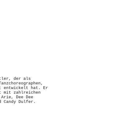
tler, der als
Tanzchoreographen,
t entwickelt hat. Er
t mit zahlreichen
 Arie, Dee Dee
d Candy Dulfer.