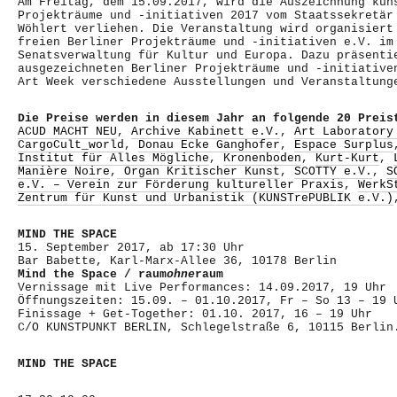
Am Freitag, dem 15.09.2017, wird die Auszeichnung kün
Projekträume und -initiativen 2017 vom Staatssekretä
Wöhlert
verliehen. Die Veranstaltung wird organisiert
freien Berliner Projekträume und -initiativen e.V. i
Senatsverwaltung für Kultur und Europa
. Dazu präsenti
ausgezeichneten Berliner Projekträume und -initiative
Art Week verschiedene Ausstellungen und Veranstaltung
Die Preise werden in diesem Jahr an folgende 20 Preis
ACUD MACHT NEU
,
Archive Kabinett e.V.
,
Art Laboratory
CargoCult_world
,
Donau Ecke Ganghofer
,
Espace Surplus
Institut für Alles Mögliche
,
Kronenboden
,
Kurt-Kurt
,
Manière Noire
,
Organ Kritischer Kunst
,
SCOTTY e.V.
,
S
e.V. – Verein zur Förderung kultureller Praxis
,
WerkS
Zentrum für Kunst und Urbanistik (KUNSTrePUBLIK e.V.)
MIND THE SPACE
15. September 2017, ab 17:30 Uhr
Bar Babette, Karl-Marx-Allee 36, 10178 Berlin
Mind the Space / raum
ohne
raum
Vernissage mit Live Performances: 14.09.2017, 19 Uhr
Öffnungszeiten: 15.09. – 01.10.2017, Fr – So 13 – 19 
Finissage + Get-Together: 01.10. 2017, 16 – 19 Uhr
C/O KUNSTPUNKT BERLIN, Schlegelstraße 6, 10115 Berlin
MIND THE SPACE