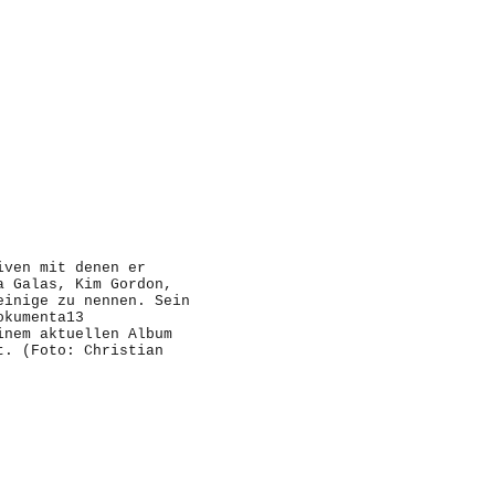
iven mit denen er
a Galas, Kim Gordon,
einige zu nennen. Sein
okumenta13
inem aktuellen Album
t. (Foto: Christian