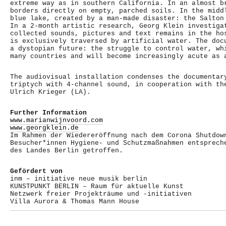
extreme way as in southern California. In an almost b
borders directly on empty, parched soils. In the midd
blue lake, created by a man-made disaster: the Salton
In a 2-month artistic research, Georg Klein investiga
collected sounds, pictures and text remains in the ho
is exclusively traversed by artificial water. The doc
a dystopian future: the struggle to control water, wh
many countries and will become increasingly acute as 
The audiovisual installation condenses the documentar
triptych with 4-channel sound, in cooperation with th
Ulrich Krieger (LA).
Further Information
www.marianwijnvoord.com
www.georgklein.de
Im Rahmen der Wiedereröffnung nach dem Corona Shutdow
Besucher*innen Hygiene- und Schutzmaßnahmen entsprech
des Landes Berlin getroffen.
Gefördert von
inm – initiative neue musik berlin
KUNSTPUNKT BERLIN – Raum für aktuelle Kunst
Netzwerk freier Projekträume und -initiativen
Villa Aurora & Thomas Mann House