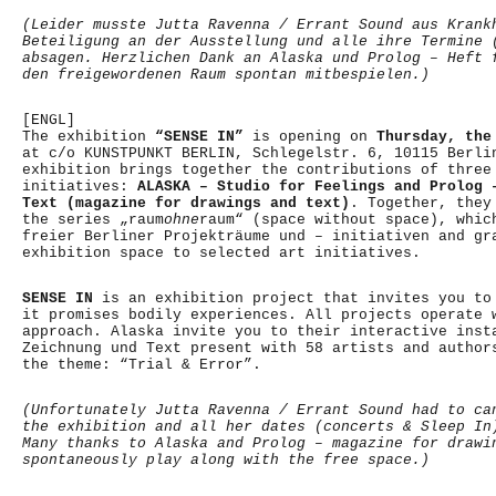
(Leider musste Jutta Ravenna / Errant Sound aus Krank
Beteiligung an der Ausstellung und alle ihre Termine 
absagen.
Herzlichen Dank an Alaska und Prolog – Heft 
den freigewordenen Raum spontan mitbespielen.)
[ENGL]
The exhibition
“SENSE IN”
is opening on
Thursday, the
at c/o KUNSTPUNKT BERLIN, Schlegelstr. 6, 10115 Berli
exhibition brings together the contributions of three
initiatives:
ALASKA – Studio for Feelings and Prolog 
Text (magazine for drawings and text)
. Together, they
the series „raum
ohne
raum“ (space without space), whic
freier Berliner Projekträume und – initiativen and gr
exhibition space to selected art initiatives.
SENSE IN
is an exhibition project that invites you to
it promises bodily experiences. All projects operate 
approach. Alaska invite you to their interactive inst
Zeichnung und Text present with 58 artists and author
the theme: “Trial & Error”.
(Unfortunately Jutta Ravenna / Errant Sound had to ca
the exhibition and all her dates (concerts & Sleep In
Many thanks to Alaska and Prolog – magazine for drawi
spontaneously play along with the free space.)