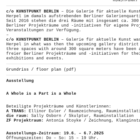
KUNSTPUNKT
c/o KUNSTPUNKT BERLIN
– Die Galerie für aktuelle Kuns
Herpel im damals aufstrebenden Berliner Galerienquart
Seit 2016 stehen die drei Räume mit insgesamt ca. 300
Berliner Projekträume und -initiativen für eigene Pro
Veranstaltungen zur Verfügung.
–
c/o KUNSTPUNKT BERLIN
– Galerie für aktuelle Kunst wa
Herpel in what was then the upcoming gallery district
three spaces with around 300 square meters have been 
freier Berliner Projekträume und -initiativen for the
exhibitions and events.
Grundriss / floor plan
(pdf)
Ausstellung
A Whole is a Part is a Whole
Beteiligte Projekträume und Künstlerinnen:
A TRANS:
Ellinor Euler / Raumzeichnung, Rauminstallat
die raum:
Sally Osborn / Skulptur, Rauminstallation
ZF Projektraum:
Antonia Stoyke / Zeichnung, Klanginst
Ausstellungs-Zeitraum: 19.6. – 6.7.2025
Öffnungszeiten: Do – So: 15 – 19 Uhr.