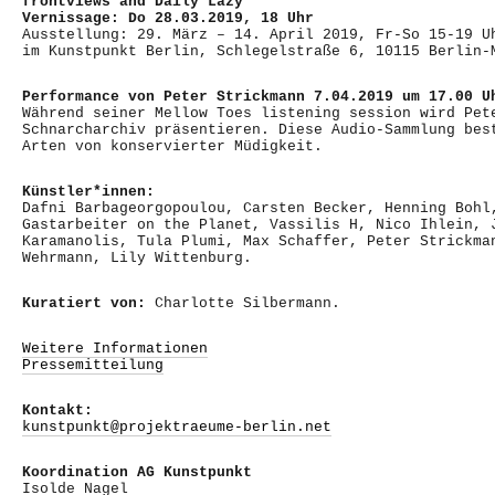
frontviews and Daily Lazy
Vernissage: Do 28.03.2019, 18 Uhr
Ausstellung: 29. März – 14. April 2019, Fr-So 15-19 U
im Kunstpunkt Berlin, Schlegelstraße 6, 10115 Berlin-
Performance von Peter Strickmann 7.04.2019 um 17.00 U
Während seiner Mellow Toes listening session wird Pet
Schnarcharchiv präsentieren. Diese Audio-Sammlung bes
Arten von konservierter Müdigkeit.
Künstler*innen:
Dafni Barbageorgopoulou, Carsten Becker, Henning Bohl
Gastarbeiter on the Planet, Vassilis H, Nico Ihlein, 
Karamanolis, Tula Plumi, Max Schaffer, Peter Strickma
Wehrmann, Lily Wittenburg.
Kuratiert von:
Charlotte Silbermann.
Weitere Informationen
Pressemitteilung
Kontakt:
kunstpunkt@projektraeume-berlin.net
Koordination AG Kunstpunkt
Isolde Nagel