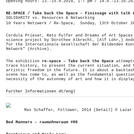
Opening hours: 13.-15.9.2019, 1-7 pm / 19.9.-13.10.20
RE-SPACE / Take back the Space – Finissage with talk 
SOLIDARITY vs. Resources & Networking
10 Years Netzwerk / Re-Space, Sunday, 13th October 2
Cordula Prieser, Reto Pulfer and Dreams of Art Spaces
science project by Dorothee Albrecht, (Alf Löhr,) And
for the Internationale Gesellschaft der Bildenden Kün
Network“ (Archive).
The exhibition
re-space – Take back the Space
attempts
trace history, to present the current situation, and 
artistic freedom in the future. It is about a backlas
scene has come to, as well as the fundamental questio
necessity of the autonomy of art and how it is displa
Further Informationen dt/engl
Max Schaffer, Follower, 2014 (Detail) © Lazar
Bed Manners – raum
ohne
raum #05