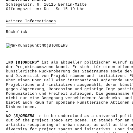
KUNSTPUNKT BERLIN
Schlegelstr. 6, 10115 Berlin-Mitte
Öffnungszeiten: Do – So 15–19 Uhr
Weitere Informationen
Rückblick
„NO (B)ORDERS“
ist als aktueller politischer Ausruf z
der Projektraumszene kommt. Er steht für einen offene
künstlerische Rückeroberung des Stadtraumes sowie den
und Diversität von Projekt-räumen und -initiativen. F
über einen Open Call vier international agierende Kün
Projekträume und -initiativen ausgewählt, deren künst
gegen Abgrenzung, Repression und geistige Enge positi
Kommunikation und Freiheit aufzeigen. Die gemeinsame 
nicht nur eine Begegnung verschiedener Ausdrucks- und
bietet auch Raum für spontane künstlerische Aktionen 
Diskussionen.
–
NO (B)ORDERS
is to be understood as a universal polit
out of the project space art scene. It stands for an 
artistic recapturing of urban space, as well as the p
diversity for project spaces and initiatives. Four in