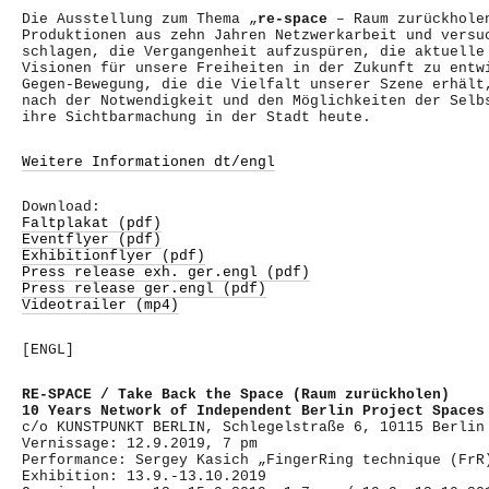
Die Ausstellung zum Thema „
re-space
– Raum zurückholen
Produktionen aus zehn Jahren Netzwerkarbeit und versu
schlagen, die Vergangenheit aufzuspüren, die aktuelle
Visionen für unsere Freiheiten in der Zukunft zu entw
Gegen-Bewegung, die die Vielfalt unserer Szene erhält
nach der Notwendigkeit und den Möglichkeiten der Selb
ihre Sichtbarmachung in der Stadt heute.
Weitere Informationen dt/engl
Download:
Faltplakat (pdf)
Eventflyer (pdf)
Exhibitionflyer (pdf)
Press release exh. ger.engl (pdf)
Press release ger.engl (pdf)
Videotrailer (mp4)
[ENGL]
RE-SPACE
/ Take Back the Space (Raum zurückholen)
10 Years Network of Independent Berlin Project Spaces
c/o KUNSTPUNKT BERLIN, Schlegelstraße 6, 10115 Berlin
Vernissage: 12.9.2019, 7 pm
Performance: Sergey Kasich „FingerRing technique (FrR
Exhibition: 13.9.-13.10.2019