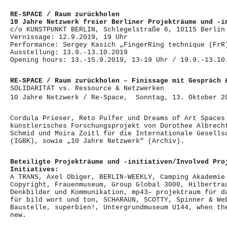
RE-SPACE
/ Raum zurückholen
10 Jahre Netzwerk freier Berliner Projekträume und -i
c/o KUNSTPUNKT BERLIN, Schlegelstraße 6, 10115 Berlin
Vernissage: 12.9.2019, 19 Uhr
Performance: Sergey Kasich „FingerRing technique (FrR
Ausstellung: 13.9.-13.10.2019
Opening hours: 13.-15.9.2019, 13-19 Uhr / 19.9.-13.10
RE-SPACE / Raum zurückholen – Finissage mit Gespräch 
SOLIDARITÄT vs. Ressource & Netzwerken
10 Jahre Netzwerk / Re-Space, Sonntag, 13. Oktober 2
Cordula Prieser, Reto Pulfer und Dreams of Art Spaces
künstlerisches Forschungsprojekt von Dorothee Albrech
Schmid und Moira Zoitl für die Internationale Gesells
(IGBK), sowie „10 Jahre Netzwerk“ (Archiv).
Beteiligte Projekträume und -initiativen/Involved Pro
Initiatives:
A TRANS, Axel Obiger, BERLIN-WEEKLY, Camping Akademie
Copyright, Frauenmuseum, Group Global 3000, Hilbertra
Denkbilder und Kommunikation, mp43– projektraum für d
für bild wort und ton, SCHARAUN, SCOTTY, Spinner & We
Baustelle, superbien!, Untergrundmuseum U144, when th
new.