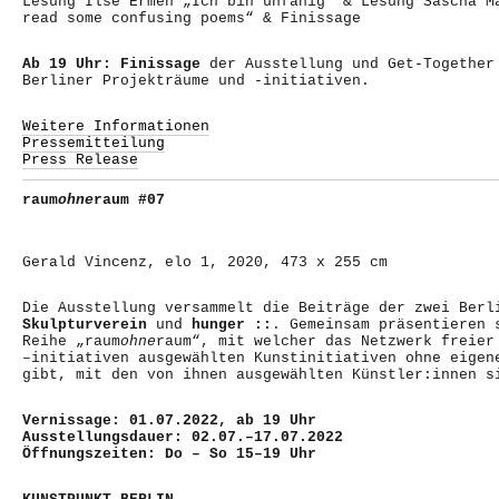
Lesung Ilse Ermen „Ich bin unfähig“ & Lesung Sascha M
read some confusing poems“ & Finissage
Ab 19 Uhr: Finissage
der Ausstellung und Get-Together
Berliner Projekträume und -initiativen.
Weitere Informationen
Pressemitteilung
Press Release
raum
ohne
raum #07
Gerald Vincenz, elo 1, 2020, 473 x 255 cm
Die Ausstellung versammelt die Beiträge der zwei Berl
Skulpturverein
und
hunger ::
. Gemeinsam präsentieren 
Reihe „raum
ohne
raum“, mit welcher das Netzwerk freier
–initiativen ausgewählten Kunstinitiativen ohne eigen
gibt, mit den von ihnen ausgewählten Künstler:innen s
Vernissage: 01.07.2022, ab 19 Uhr
Ausstellungsdauer: 02.07.–17.07.2022
Öffnungszeiten: Do – So 15–19 Uhr