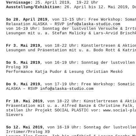
Vernissage:
25. April 2019, 19-22 Uhr
Ausstellung/Exhibition:
26. April bis 12. Mai 2019, D
So 28. April 2019
, von 13-15 Uhr: Free Workshop: Soma
Relaxation ALASKA – RSVP
info@alaska-studio.com
von 16-19 Uhr: Sonntag der lustvollen Versuche & Irrt
Lesungen mit u. a. Stefan Malicky & Lars-­Arvid Brisch
Fr 3. Mai 2019,
von 18-22 Uhr: Künstlertresen & Aktio
Lesungen und Präsentation mit u. a. Bodo Rott & Katri
So 5. Mai 2019
, von 16-19 Uhr: Sonntag der lustvollen
Prolog X9
Performance Katja Pudor & Lesung Christian Meskó
Do 9. Mai 2019
, von 17-19 Uhr: Free Workshop: Somatic
ALASKA – RSVP
info@alaska-studio.com
Fr 10. Mai 2019
, von 18-22 Uhr: Künstlertresen & Akti
Präsentation mit u. a. Alfred Banze & Christine Falk,
stellen ihr Projekt SOCIAL PLASTIC vor: www.social-­pl
Sievers
So 12. Mai 2019
, von 16-19 Uhr: Sonntag der lustvolle
Irrtümer/Prolog X9