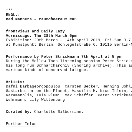
***
ENGL.:
Bed Manners – raum
ohne
raum #05
frontviews and Daily Lazy
Vernissage: Thu 28th March 6pm
Exhibition: 29th March – 14th April 2019, Fri-Sun 3-7
at Kunstpunkt Berlin, Schlegelstraße 6, 10115 Berlin-
Performance by Peter Strickmann 7th April at 5 pm
During the Mellow Toes listening session Peter Strick
his long run Schnarcharchiv (Snoring archive). This a
various kinds of conserved fatigue.
Artists:
Dafni Barbageorgopoulou, Carsten Becker, Henning Bohl
Gastarbeiter on the Planet, Vassilis H, Nico Ihlein, 
Karamanolis, Tula Plumi, Max Schaffer, Peter Strickma
Wehrmann, Lily Wittenburg.
Curated by:
Charlotte Silbermann.
Further Infos