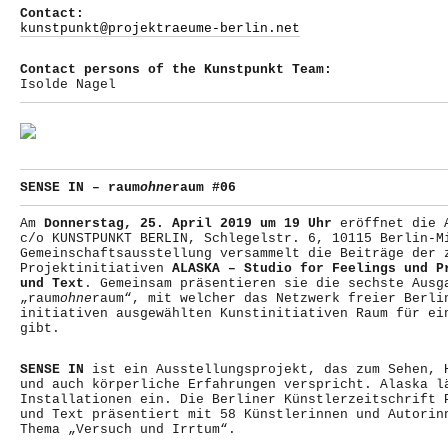
Contact:
kunstpunkt@projektraeume-berlin.net
Contact persons of the Kunstpunkt Team:
Isolde Nagel
SENSE IN – raum
ohne
raum #06
Am
Donnerstag, 25. April 2019 um 19 Uhr
eröffnet die 
c/o KUNSTPUNKT BERLIN, Schlegelstr. 6, 10115 Berlin-M
Gemeinschaftsausstellung versammelt die Beiträge der 
Projektinitiativen
ALASKA – Studio for Feelings und P
und Text
. Gemeinsam präsentieren sie die sechste Ausg
„raum
ohne
raum“, mit welcher das Netzwerk freier Berli
initiativen ausgewählten Kunstinitiativen Raum für ei
gibt.
SENSE IN
ist ein Ausstellungsprojekt, das zum Sehen, 
und auch körperliche Erfahrungen verspricht. Alaska l
Installationen ein. Die Berliner Künstlerzeitschrift 
und Text präsentiert mit 58 Künstlerinnen und Autorin
Thema „Versuch und Irrtum“.