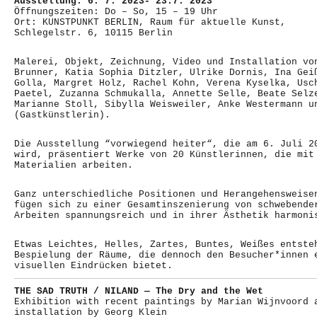
Ausstellung: 6. 7. 2023- 23.7. 2023
Öffnungszeiten: Do – So, 15 – 19 Uhr
Ort: KUNSTPUNKT BERLIN, Raum für aktuelle Kunst,
Schlegelstr. 6, 10115 Berlin
Malerei, Objekt, Zeichnung, Video und Installation vo
Brunner, Katia Sophia Ditzler, Ulrike Dornis, Ina Gei
Golla, Margret Holz, Rachel Kohn, Verena Kyselka, Usc
Paetel, Zuzanna Schmukalla, Annette Selle, Beate Selz
Marianne Stoll, Sibylla Weisweiler, Anke Westermann u
(Gastkünstlerin).
Die Ausstellung “vorwiegend heiter“, die am 6. Juli 2
wird, präsentiert Werke von 20 Künstlerinnen, die mit
Materialien arbeiten.
Ganz unterschiedliche Positionen und Herangehensweise
fügen sich zu einer Gesamtinszenierung von schwebende
Arbeiten spannungsreich und in ihrer Ästhetik harmoni
Etwas Leichtes, Helles, Zartes, Buntes, Weißes entste
Bespielung der Räume, die dennoch den Besucher*innen 
visuellen Eindrücken bietet.
THE SAD TRUTH / NILAND — The Dry and the Wet
Exhibition with recent paintings by Marian Wijnvoord 
installation by Georg Klein