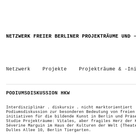
NETZWERK FREIER BERLINER PROJEKTRÄUME UND 
Netzwerk
Projekte
Projekträume & -In
PODIUMSDISKUSSION HKW
Interdisziplinär . diskursiv . nicht marktorientiert
Podiumsdiskussion zur besonderen Bedeutung von freien
initiativen für die bildende Kunst in Berlin und Präs
Studie Projekträume: Vitales, aber fragiles Herz der 
Séverine Marguin im Haus der Kulturen der Welt (Theat
Dulles Allee 10, Berlin Tiergarten.