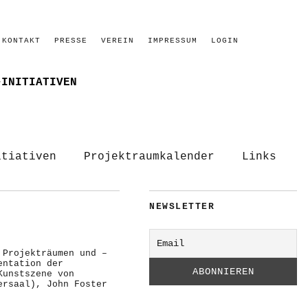
KONTAKT
PRESSE
VEREIN
IMPRESSUM
LOGIN
–INITIATIVEN
itiativen
Projektraumkalender
Links
NEWSLETTER
 Projekträumen und –
entation der
Kunstszene von
ersaal), John Foster