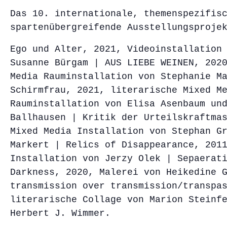
Das 10. internationale, themenspezifis
spartenübergreifende Ausstellungsproje
Ego und Alter, 2021, Videoinstallation
Susanne Bürgam | AUS LIEBE WEINEN, 202
Media Rauminstallation von Stephanie M
Schirmfrau, 2021, literarische Mixed M
Rauminstallation von Elisa Asenbaum un
Ballhausen | Kritik der Urteilskraftma
Mixed Media Installation von Stephan G
Markert | Relics of Disappearance, 201
Installation von Jerzy Olek | Sepaerat
Darkness, 2020, Malerei von Heikedine 
transmission over transmission/transpa
literarische Collage von Marion Steinf
Herbert J. Wimmer.