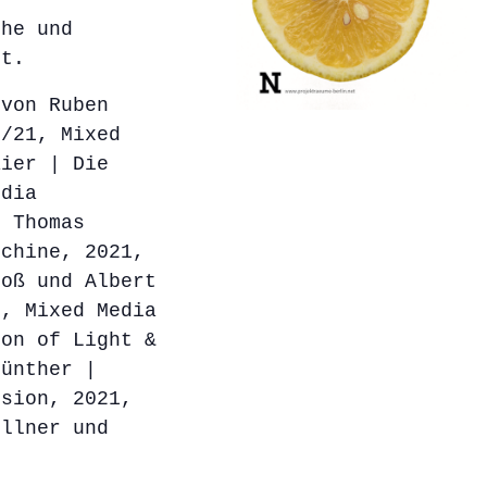
che und
kt.
 von Ruben
0/21, Mixed
aier | Die
edia
d Thomas
schine, 2021,
roß und Albert
1, Mixed Media
ion of Light &
Günther |
ssion, 2021,
ellner und