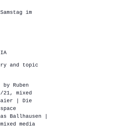
 Samstag im
DIA
ary and topic
n by Ruben
0/21, mixed
Maier | Die
 space
mas Ballhausen |
 mixed media