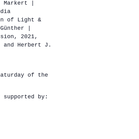
t Markert |
edia
on of Light &
 Günther |
ssion, 2021,
r and Herbert J.
Saturday of the
y supported by: