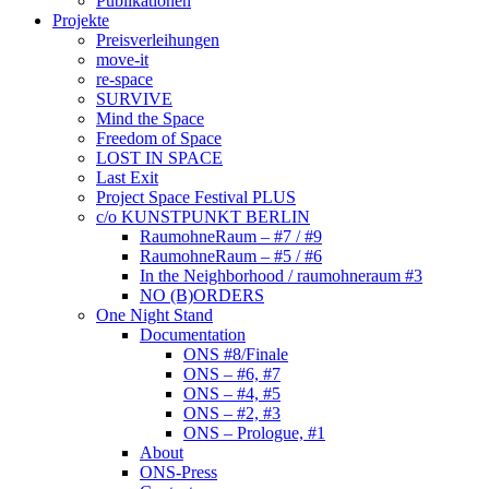
Publikationen
Projekte
Preisverleihungen
move-it
re-space
SURVIVE
Mind the Space
Freedom of Space
LOST IN SPACE
Last Exit
Project Space Festival PLUS
c/o KUNSTPUNKT BERLIN
RaumohneRaum – #7 / #9
RaumohneRaum – #5 / #6
In the Neighborhood / raumohneraum #3
NO (B)ORDERS
One Night Stand
Documentation
ONS #8/Finale
ONS – #6, #7
ONS – #4, #5
ONS – #2, #3
ONS – Prologue, #1
About
ONS-Press