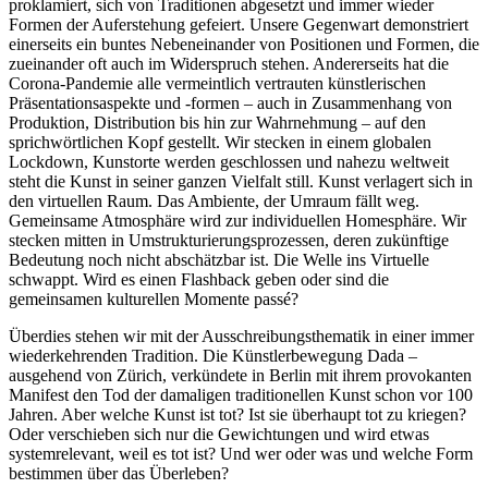
proklamiert, sich von Traditionen abgesetzt und immer wieder
Formen der Auferstehung gefeiert. Unsere Gegenwart demonstriert
einerseits ein buntes Nebeneinander von Positionen und Formen, die
zueinander oft auch im Widerspruch stehen. Andererseits hat die
Corona-Pandemie alle vermeintlich vertrauten künstlerischen
Präsentationsaspekte und -formen – auch in Zusammenhang von
Produktion, Distribution bis hin zur Wahrnehmung – auf den
sprichwörtlichen Kopf gestellt. Wir stecken in einem globalen
Lockdown, Kunstorte werden geschlossen und nahezu weltweit
steht die Kunst in seiner ganzen Vielfalt still. Kunst verlagert sich in
den virtuellen Raum. Das Ambiente, der Umraum fällt weg.
Gemeinsame Atmosphäre wird zur individuellen Homesphäre. Wir
stecken mitten in Umstrukturierungsprozessen, deren zukünftige
Bedeutung noch nicht abschätzbar ist. Die Welle ins Virtuelle
schwappt. Wird es einen Flashback geben oder sind die
gemeinsamen kulturellen Momente passé?
Überdies stehen wir mit der Ausschreibungsthematik in einer immer
wiederkehrenden Tradition. Die Künstlerbewegung Dada –
ausgehend von Zürich, verkündete in Berlin mit ihrem provokanten
Manifest den Tod der damaligen traditionellen Kunst schon vor 100
Jahren. Aber welche Kunst ist tot? Ist sie überhaupt tot zu kriegen?
Oder verschieben sich nur die Gewichtungen und wird etwas
systemrelevant, weil es tot ist? Und wer oder was und welche Form
bestimmen über das Überleben?