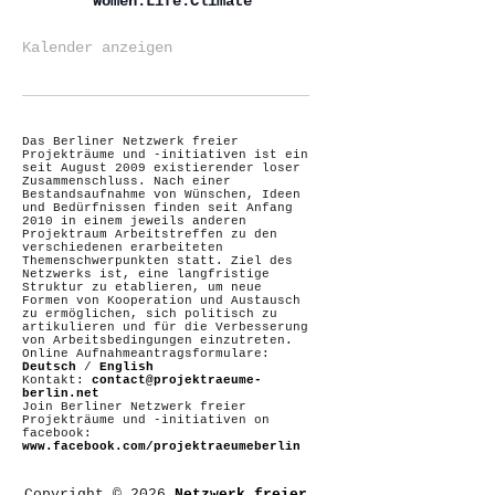
Women.Life.Climate
Kalender anzeigen
Das Berliner Netzwerk freier
Projekträume und -initiativen ist ein
seit August 2009 existierender loser
Zusammenschluss. Nach einer
Bestandsaufnahme von Wünschen, Ideen
und Bedürfnissen finden seit Anfang
2010 in einem jeweils anderen
Projektraum Arbeitstreffen zu den
verschiedenen erarbeiteten
Themenschwerpunkten statt. Ziel des
Netzwerks ist, eine langfristige
Struktur zu etablieren, um neue
Formen von Kooperation und Austausch
zu ermöglichen, sich politisch zu
artikulieren und für die Verbesserung
von Arbeitsbedingungen einzutreten.
Online Aufnahmeantragsformulare:
Deutsch
/
English
Kontakt:
contact@projektraeume-
berlin.net
Join Berliner Netzwerk freier
Projekträume und -initiativen on
facebook:
www.facebook.com/projektraeumeberlin
Copyright © 2026
Netzwerk freier