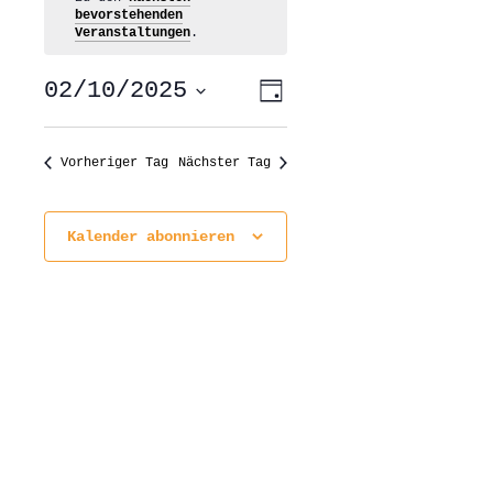
bevorstehenden
Veranstaltungen
.
ANSICHTEN-
VERANSTALTUNG
02/10/2025
Tag
ANSICHTEN-
NAVIGATION
NAVIGATION
Datum
wählen.
Vorheriger Tag
Nächster Tag
Kalender abonnieren