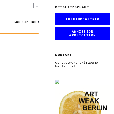
ANSICHTEN-
VERANSTALTUNG
Tag
ANSICHTEN-
MITGLIEDSCHAFT
NAVIGATION
NAVIGATION
AUFNAHMEANTRAG
Nächster Tag
ADMISSION
APPLICATION
KONTAKT
contact@projektraeume-
berlin.net