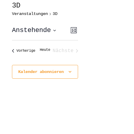
3D
Veranstaltungen
3D
ANSICHTEN-
VERANSTALTUNG
Anstehende
Liste
ANSICHTEN-
NAVIGATION
NAVIGATION
Datum
wählen.
Heute
Nächste
Veranstaltungen
Vorherige
Veranstaltungen
Kalender abonnieren