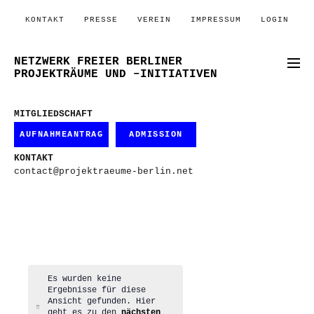
KONTAKT
PRESSE
VEREIN
IMPRESSUM
LOGIN
NETZWERK FREIER BERLINER
PROJEKTRÄUME UND –INITIATIVEN
MITGLIEDSCHAFT
AUFNAHMEANTRAG
ADMISSION
KONTAKT
contact@projektraeume-berlin.net
Es wurden keine
Ergebnisse für diese
Ansicht gefunden. Hier
Hinweis
geht es zu den
nächsten