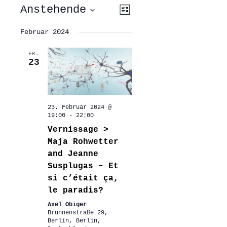
ANSICHTEN-
VERANSTALTUNG
Anstehende
Liste
ANSICHTEN-
NAVIGATION
NAVIGATION
Datum
wählen.
Februar 2024
FR.
23
23. Februar 2024 @
19:00
-
22:00
Vernissage >
Maja Rohwetter
and Jeanne
Susplugas – Et
si c’était ça,
le paradis?
Axel Obiger
Brunnenstraße 29,
Berlin, Berlin,