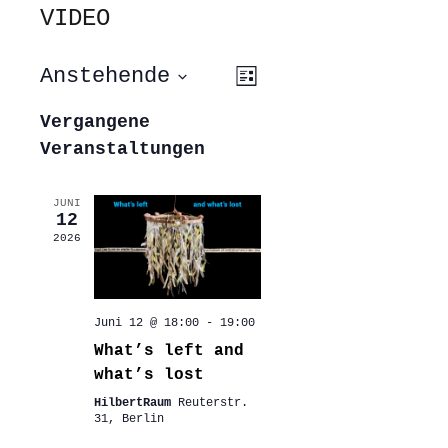
VIDEO
ANSICHTEN-
VERANSTALTUNG
Anstehende
Liste
ANSICHTEN-
NAVIGATION
NAVIGATION
Datum
wählen.
Vergangene
Veranstaltungen
JUNI
12
2026
Juni 12 @ 18:00
-
19:00
What’s left and
what’s lost
HilbertRaum
Reuterstr.
31, Berlin