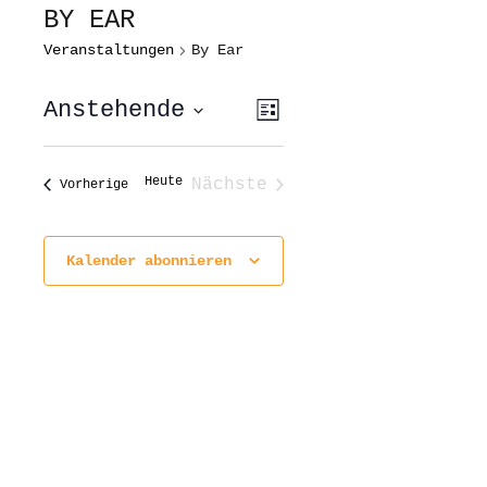
BY EAR
Veranstaltungen
By Ear
ANSICHTEN-
VERANSTALTUNG
Anstehende
Liste
ANSICHTEN-
NAVIGATION
NAVIGATION
Datum
wählen.
Heute
Nächste
Veranstaltungen
Vorherige
Veranstaltungen
Kalender abonnieren