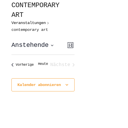
CONTEMPORARY
ART
Veranstaltungen
contemporary art
ANSICHTEN-
VERANSTALTUNG
Anstehende
Liste
ANSICHTEN-
NAVIGATION
NAVIGATION
Datum
wählen.
Heute
Nächste
Veranstaltungen
Vorherige
Veranstaltungen
Kalender abonnieren