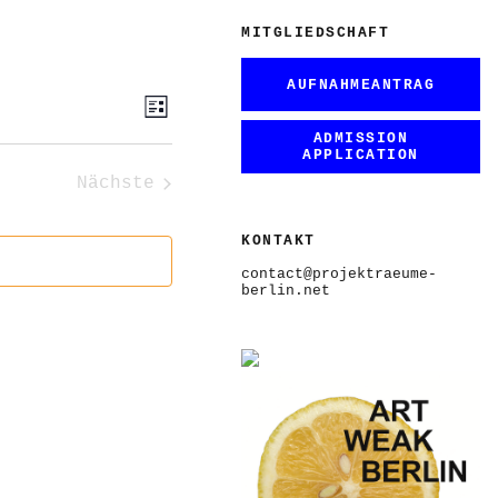
MITGLIEDSCHAFT
AUFNAHMEANTRAG
ANSICHTEN-
VERANSTALTUNG
Liste
ANSICHTEN-
NAVIGATION
NAVIGATION
ADMISSION
APPLICATION
Nächste
Veranstaltungen
KONTAKT
contact@projektraeume-
berlin.net