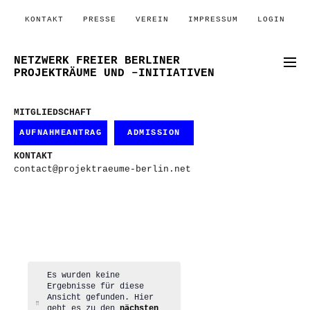
KONTAKT
PRESSE
VEREIN
IMPRESSUM
LOGIN
NETZWERK FREIER BERLINER
PROJEKTRÄUME UND –INITIATIVEN
MITGLIEDSCHAFT
AUFNAHMEANTRAG
ADMISSION
KONTAKT
contact@projektraeume-berlin.net
Es wurden keine
Ergebnisse für diese
Ansicht gefunden. Hier
Hinweis
geht es zu den
nächsten