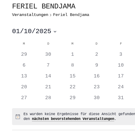
FERIEL BENDJAMA
Veranstaltungen
Feriel Bendjama
01/10/2025
Datum
wählen.
KALENDER
M
MONTAG
D
DIENSTAG
M
MITTWOCH
D
DONNERSTAG
F
FREITA
VON
0
0
0
0
0
VERANSTALTUNGEN
29
30
1
2
3
Veranstaltungen
Veranstaltungen
Veranstaltungen
Veranstaltung
Veran
0
0
0
0
0
6
7
8
9
10
Veranstaltungen
Veranstaltungen
Veranstaltungen
Veranstaltung
Veran
0
0
0
0
0
13
14
15
16
17
Veranstaltungen
Veranstaltungen
Veranstaltungen
Veranstaltung
Veran
0
0
0
0
0
20
21
22
23
24
Veranstaltungen
Veranstaltungen
Veranstaltungen
Veranstaltung
Veran
0
0
0
0
0
27
28
29
30
31
Veranstaltungen
Veranstaltungen
Veranstaltungen
Veranstaltung
Veran
Es wurden keine Ergebnisse für diese Ansicht gefunde
Hinweis
den
nächsten bevorstehenden Veranstaltungen
.