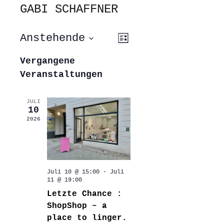
GABI SCHAFFNER
ANSICHTEN-
VERANSTALTUNG
Anstehende
Liste
ANSICHTEN-
NAVIGATION
NAVIGATION
Datum
wählen.
Vergangene
Veranstaltungen
JULI
10
2026
Juli 10 @ 15:00
-
Juli
11 @ 19:00
Letzte Chance :
ShopShop – a
place to linger.