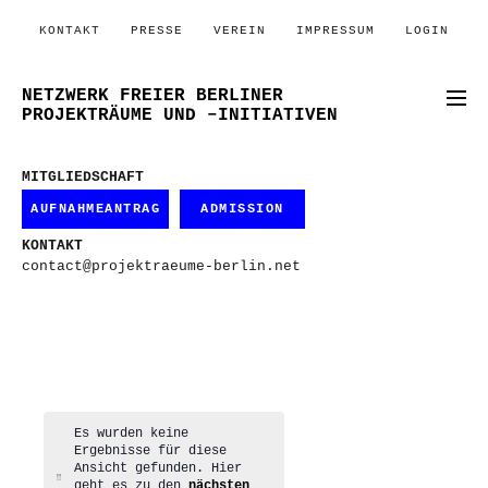
KONTAKT
PRESSE
VEREIN
IMPRESSUM
LOGIN
NETZWERK FREIER BERLINER
PROJEKTRÄUME UND –INITIATIVEN
MITGLIEDSCHAFT
AUFNAHMEANTRAG
ADMISSION
KONTAKT
contact@projektraeume-berlin.net
Es wurden keine
Ergebnisse für diese
Ansicht gefunden. Hier
Hinweis
geht es zu den
nächsten