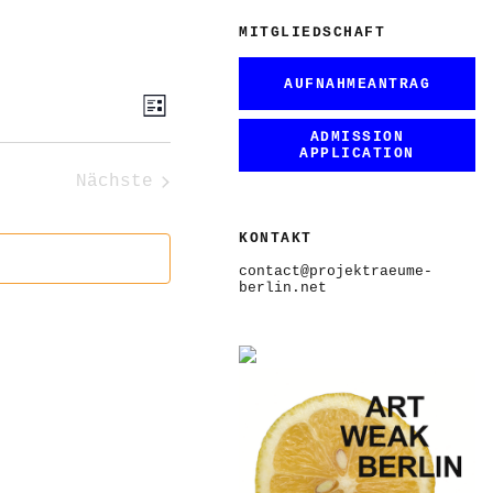
MITGLIEDSCHAFT
AUFNAHMEANTRAG
ANSICHTEN-
VERANSTALTUNG
Liste
ANSICHTEN-
NAVIGATION
NAVIGATION
ADMISSION
APPLICATION
Nächste
Veranstaltungen
KONTAKT
contact@projektraeume-
berlin.net