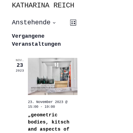
KATHARINA REICH
ANSICHTEN-
VERANSTALTUNG
Anstehende
Liste
ANSICHTEN-
NAVIGATION
NAVIGATION
Datum
wählen.
Vergangene
Veranstaltungen
NOV.
23
2023
23. November 2023 @
15:00
-
19:00
„geometric
bodies, kitsch
and aspects of