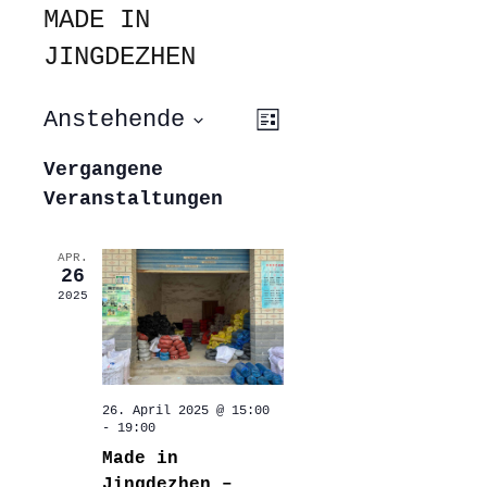
MADE IN
JINGDEZHEN
ANSICHTEN-
VERANSTALTUNG
Anstehende
Liste
ANSICHTEN-
NAVIGATION
NAVIGATION
Datum
wählen.
Vergangene
Veranstaltungen
APR.
26
2025
26. April 2025 @ 15:00
-
19:00
Made in
Jingdezhen –