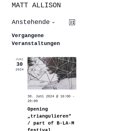
MATT ALLISON
ANSICHTEN-
VERANSTALTUNG
Anstehende
Liste
ANSICHTEN-
NAVIGATION
NAVIGATION
Datum
wählen.
Vergangene
Veranstaltungen
JUNI
30
2024
30. Juni 2024 @ 16:00
-
20:00
Opening
„triangulieren“
/ part of B-LA-M
festival