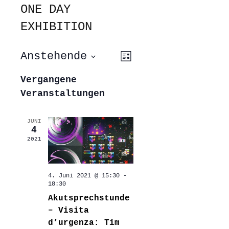
ONE DAY
EXHIBITION
ANSICHTEN-
VERANSTALTUNG
Anstehende
Liste
ANSICHTEN-
NAVIGATION
NAVIGATION
Datum
wählen.
Vergangene
Veranstaltungen
JUNI
4
2021
4. Juni 2021 @ 15:30
-
18:30
Akutsprechstunde
– Visita
d’urgenza: Tim