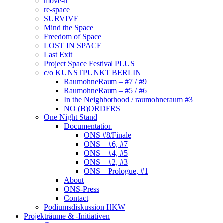
move-it
re-space
SURVIVE
Mind the Space
Freedom of Space
LOST IN SPACE
Last Exit
Project Space Festival PLUS
c/o KUNSTPUNKT BERLIN
RaumohneRaum – #7 / #9
RaumohneRaum – #5 / #6
In the Neighborhood / raumohneraum #3
NO (B)ORDERS
One Night Stand
Documentation
ONS #8/Finale
ONS – #6, #7
ONS – #4, #5
ONS – #2, #3
ONS – Prologue, #1
About
ONS-Press
Contact
Podiumsdiskussion HKW
Projekträume & -Initiativen