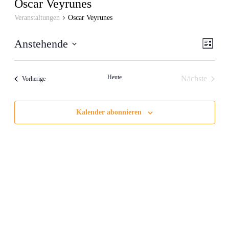
Oscar Veyrunes
Veranstaltungen
Oscar Veyrunes
Ansic
Veran
Anstehende
Liste
Ansic
Navig
Datum
Navig
wählen.
Heute
Nächste
Veranstaltungen
Vorherige
Veranstalt
Kalender abonnieren