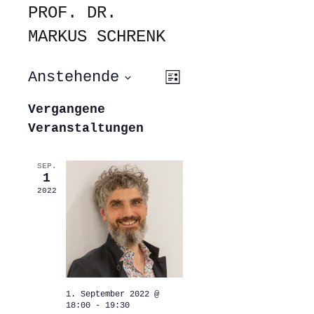
PROF. DR.
MARKUS SCHRENK
ANSICHTEN-
VERANSTALTUNG
Anstehende
Liste
ANSICHTEN-
NAVIGATION
NAVIGATION
Datum
wählen.
Vergangene
Veranstaltungen
SEP.
1
2022
1. September 2022 @
18:00
-
19:30