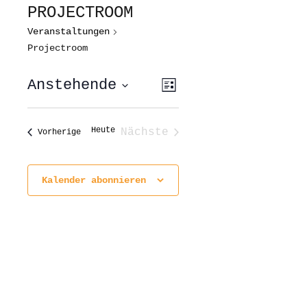
PROJECTROOM
Veranstaltungen
Projectroom
ANSICHTEN-
VERANSTALTUNG
Anstehende
Liste
ANSICHTEN-
NAVIGATION
NAVIGATION
Datum
wählen.
Heute
Nächste
Veranstaltungen
Vorherige
Veranstaltungen
Kalender abonnieren