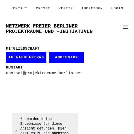
KONTAKT
PRESSE
VEREIN
IMPRESSUM
LOGIN
NETZWERK FREIER BERLINER
PROJEKTRÄUME UND –INITIATIVEN
MITGLIEDSCHAFT
AUFNAHMEANTRAG
ADMISSION
KONTAKT
contact@projektraeume-berlin.net
Es wurden keine
Ergebnisse für diese
Ansicht gefunden. Hier
Hinweis
geht es zu den
nächsten