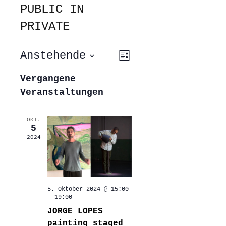
PUBLIC IN
PRIVATE
ANSICHTEN-
VERANSTALTUNG
Anstehende
Liste
ANSICHTEN-
NAVIGATION
NAVIGATION
Datum
wählen.
Vergangene
Veranstaltungen
OKT.
5
2024
5. Oktober 2024 @ 15:00
-
19:00
JORGE LOPES
painting staged